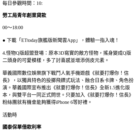
每日參觀時間：10:
勞工局青年創業貸款
00～18:00
● 下載「ETtoday旗艦版新聞雲App」，體驗一指入魂！
4.怪物Q版超盟登場：原本3D寫實的敵方怪物，搖身變成Q版
二頭身的可愛模樣，多了討喜感並增添俏皮元素。
華義國際數位娛樂旗下戰鬥人氣手機遊戲《就要打爆你！信
長》，以獨具特色的投擲飛鏢式玩法、融合日系卡牌、角色扮
演。華義國際宣布推出《就要打爆你！信長》全新1.5進化版
本，與雙平台一同正式問世。只要加入《就要打爆你！信長》
粉絲團就有機會能夠獲得iPhone 6等好禮。
活動時
國泰保單借款利率