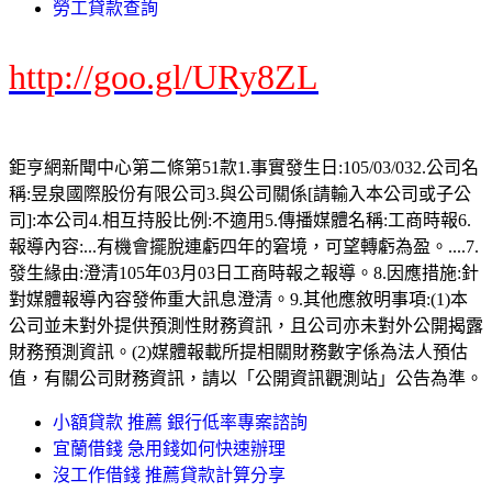
勞工貸款查詢
http://goo.gl/URy8ZL
鉅亨網新聞中心第二條第51款1.事實發生日:105/03/032.公司名
稱:昱泉國際股份有限公司3.與公司關係[請輸入本公司或子公
司]:本公司4.相互持股比例:不適用5.傳播媒體名稱:工商時報6.
報導內容:...有機會擺脫連虧四年的窘境，可望轉虧為盈。....7.
發生緣由:澄清105年03月03日工商時報之報導。8.因應措施:針
對媒體報導內容發佈重大訊息澄清。9.其他應敘明事項:(1)本
公司並未對外提供預測性財務資訊，且公司亦未對外公開揭露
財務預測資訊。(2)媒體報載所提相關財務數字係為法人預估
值，有關公司財務資訊，請以「公開資訊觀測站」公告為準。
小額貸款 推薦 銀行低率專案諮詢
宜蘭借錢 急用錢如何快速辦理
沒工作借錢 推薦貸款計算分享