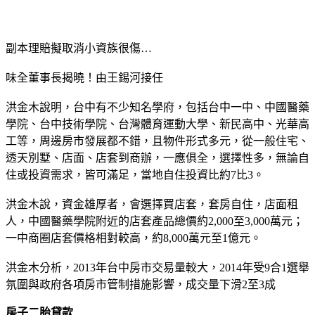
副本理賠擬取消小資族很傷…
味全董事長揭曉！由王錫河接任
洪金木說明，台中有不少知名學府，包括台中一中、中國醫藥
學院、台中技術學院、台灣體育運動大學、新民高中、光華高
工等，周邊房市發展都不錯，且物件形式多元，從一般住宅、
透天別墅、店面、店套到商辦，一應俱全，選擇性多，無論自
住或投資需求，皆可滿足，當地自住投資比約7比3。
洪金木說，資金雄厚者，會選擇買店套，套房自住，店面租
人，中國醫藥學院附近的店套產品總價約2,000至3,000萬元；
一中商圈店套價格相對較高，約8,000萬元至1億元。
洪金木分析，2013年台中房市交易量較大，2014年受9合1選舉
氛圍與政府各項房市管制措施影響，成交量下滑2至3成
房子二胎貸款