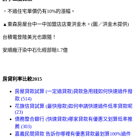
，不過住宅單價仍有10%的漲幅。
▲東森房屋台中一中加盟店店東洪金木。(圖／洪金木提供)
台積電登陸美光也跟隨！
安順廠汙染中石化經部賠1.7億
房貸利率比較2015
房屋貸款試算 (一定過貸款)貸款急用錢如何快速過件撥
款 (514)
花旗信貸試算 (最快撥款)如何申請快速過件低率貸款呢
(23)
債務整合銀行 (快速貸款)哪家貸款有優惠又划算低率推
薦 (303)
嘉義民間貸款 告訴你哪裡有優惠貸款最划算100%過件