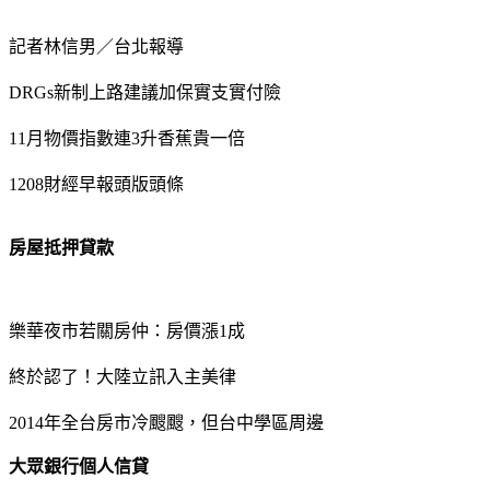
記者林信男／台北報導
DRGs新制上路建議加保實支實付險
11月物價指數連3升香蕉貴一倍
1208財經早報頭版頭條
房屋抵押貸款
樂華夜市若關房仲：房價漲1成
終於認了！大陸立訊入主美律
2014年全台房市冷颼颼，但台中學區周邊
大眾銀行個人信貸