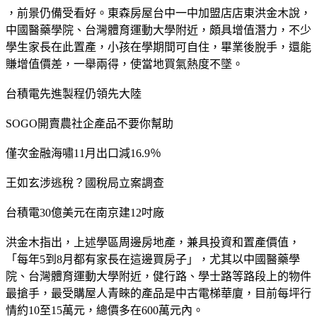
，前景仍備受看好。東森房屋台中一中加盟店店東洪金木說，
中國醫藥學院、台灣體育運動大學附近，頗具增值潛力，不少
學生家長在此置產，小孩在學期間可自住，畢業後脫手，還能
賺增值價差，一舉兩得，使當地買氣熱度不墜。
台積電先進製程仍領先大陸
SOGO開賣農社企產品不要你幫助
僅次金融海嘯11月出口減16.9％
王如玄涉逃稅？國稅局立案調查
台積電30億美元在南京建12吋廠
洪金木指出，上述學區周邊房地產，兼具投資和置產價值，
「每年5到8月都有家長在這邊買房子」，尤其以中國醫藥學
院、台灣體育運動大學附近，健行路、學士路等路段上的物件
最搶手，最受購屋人青睞的產品是中古電梯華廈，目前每坪行
情約10至15萬元，總價多在600萬元內。